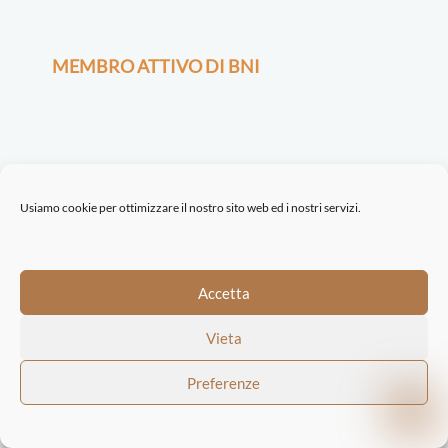
MEMBRO ATTIVO DI BNI
CERTIFICAZIONI
Usiamo cookie per ottimizzare il nostro sito web ed i nostri servizi.
Accetta
Vieta
©2021-22 ETINASTRO srl | Via Serio, 32 | 24021 Albino BG | REA BG 443722
Preferenze
| P.I. 04198160162 |
Trasparenza
|
Privacy Policy
|
Cookie Policy
| Concept