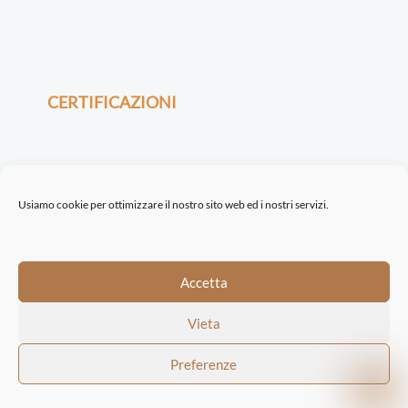
CERTIFICAZIONI
Usiamo cookie per ottimizzare il nostro sito web ed i nostri servizi.
©2021-22 ETINASTRO srl | Via Serio, 32 | 24021 Albino BG | REA BG 443722
Accetta
| P.I. 04198160162 |
Trasparenza
|
Privacy Policy
|
Cookie Policy
| Concept
Vieta
by
Mr Keting
|
Preferenze