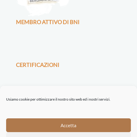
MEMBRO ATTIVO DI BNI
CERTIFICAZIONI
Usiamo cookie per ottimizzare il nostro sito web ed i nostri servizi.
©2021-22 ETINASTRO srl | Via Serio, 32 | 24021 Albino BG | REA BG 443722
Accetta
| P.I. 04198160162 |
Trasparenza
|
Privacy Policy
|
Cookie Policy
| Concept