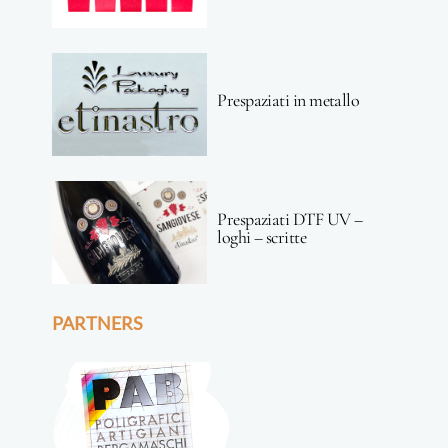
Prespaziati in metallo
Prespaziati DTF UV –
loghi – scritte
PARTNERS