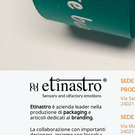
SEDE
PROD
Via Se
24021
Etinastro
è azienda leader nella
produzione di
packaging
e
SEDE
articoli dedicati al
branding
.
Via Ma
La collaborazione con importanti
24021
designers, insieme con l’eccelsa