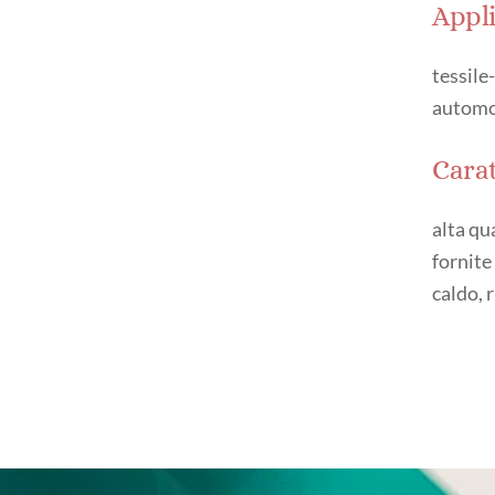
Appli
tessile
automot
Carat
alta qu
fornite
caldo, r