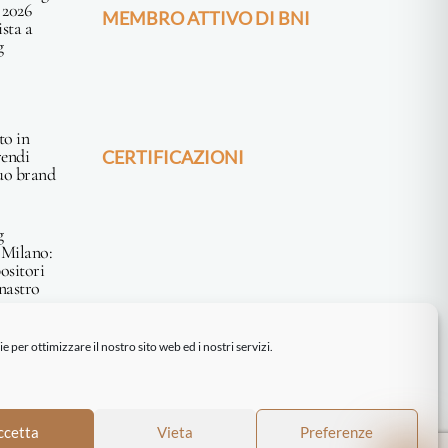
 2026
MEMBRO ATTIVO DI BNI
sta a
g
to in
rendi
CERTIFICAZIONI
tuo brand
g
 Milano:
positori
nastro
 per ottimizzare il nostro sito web ed i nostri servizi.
e Policy
| Concept by
Mr Keting
|
ccetta
Vieta
Preferenze