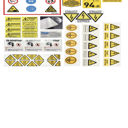
Fiocchi in tessuto
Bracciali in raso
Econastri
Cartelle colori
FAQ nastri
Richiedi preventivo
Nastri Ispirazione 2023
Catalogo 2024
oghi Profumati
Catalogo Ispirazione Nastr
edi Kit Olfattivo
Catalogo Fiocchi Pronti
ra video
Esplora video