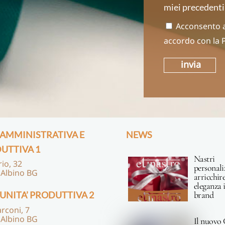
miei precedenti
Acconsento a 
accordo con la
invia
 AMMINISTRATIVA E
NEWS
UTTIVA 1
Nastri
rio, 32
personali
 Albino BG
arricchir
eleganza i
 UNITA’ PRODUTTIVA 2
brand
rconi, 7
 Albino BG
Il nuovo