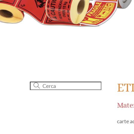
ET
Mater
carte a