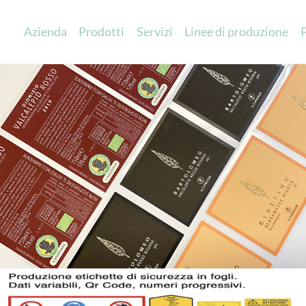
Azienda
Prodotti
Servizi
Linee di produzione
P
Marketing olfattivo
Nastri personalizz
confezioni
te profumate
Doppio raso stock service
i profumati
Nastri doppio raso personalizza
ester NEW!!
Nastri in gros grain lux persona
s Card Profumate
Nastri cotone personalizzati
ori per ambienti
Nastri in cotone naturale perso
etti profumati
Nastri profumati personalizzat
ori per animali in gomma
Nastri raso acetato personaliz
rofumati personalizzati
Nastri decorativi ecofriendly in
Altri nastri