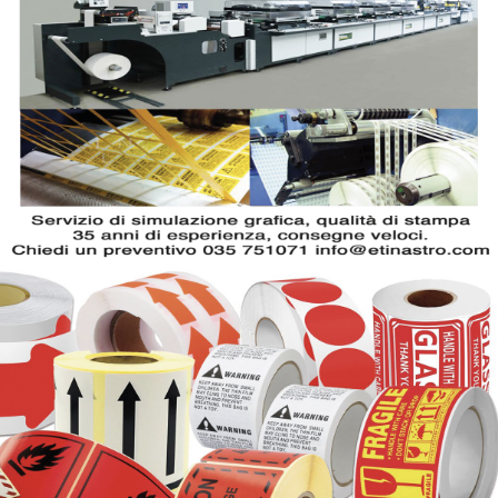
Etichette stampa a caldo
Catal
Etichette in metallo personalizzate
Richi
Esplora video
Esplo