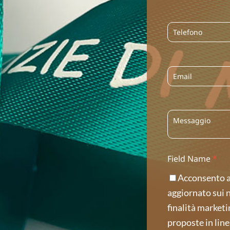
Field Name
*
Acconsento al
aggiornato sui nu
finalità marketin
proposte in linea