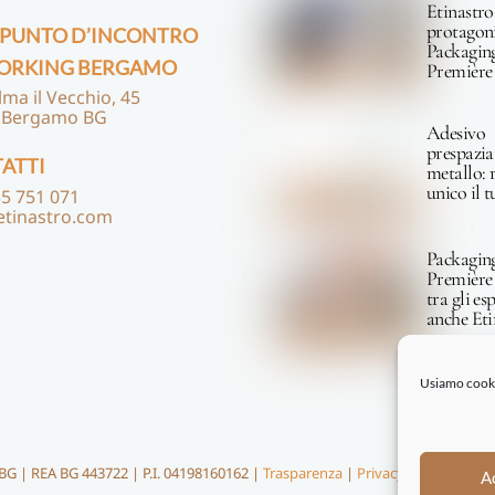
Etinastro
protagoni
 PUNTO D’INCONTRO
Packagin
ORKING BERGAMO
Première
lma il Vecchio, 45
 Bergamo BG
Adesivo
prespazia
ATTI
metallo: 
unico il 
5 751 071
etinastro.com
Packagin
Première
tra gli es
anche Eti
Usiamo cookie
 BG | REA BG 443722 | P.I. 04198160162 |
Trasparenza
|
Privacy Policy
|
Cooki
A