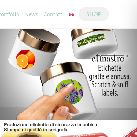
ortfolio
News
Contatti
SHOP
ati per
Laser e cartotecnica
Mouilettes
Inviti
ti
Bomboniere
lizzati
Accessori
Fustellatura al laser
nalizzati
Spruzza e vedi
i
zati
 carta