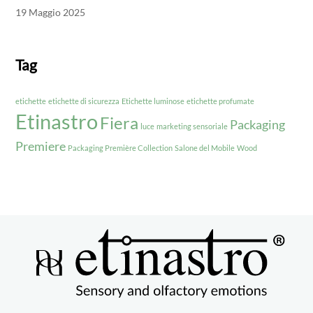
19 Maggio 2025
Tag
etichette
etichette di sicurezza
Etichette luminose
etichette profumate
Etinastro
Fiera
Packaging
luce
marketing sensoriale
Premiere
Packaging Première Collection
Salone del Mobile
Wood