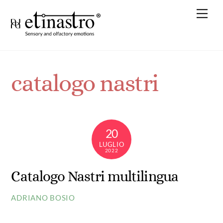
Skip
Me
to
content
catalogo nastri
20
LUGLIO
2022
Catalogo Nastri multilingua
ADRIANO BOSIO