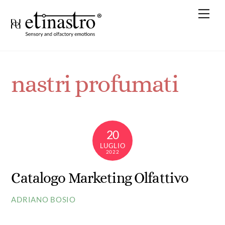
Skip
Me
to
content
nastri profumati
20
LUGLIO
2022
Catalogo Marketing Olfattivo
ADRIANO BOSIO