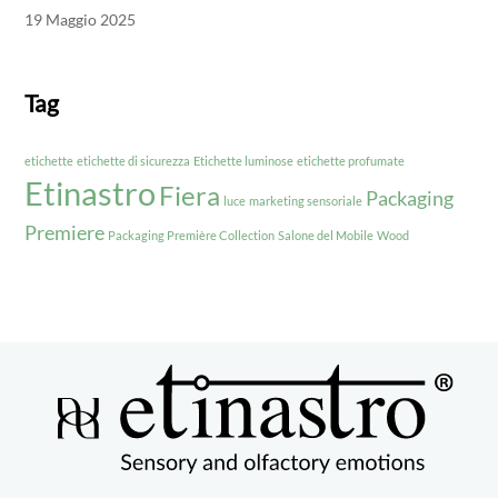
19 Maggio 2025
Tag
etichette
etichette di sicurezza
Etichette luminose
etichette profumate
Etinastro
Fiera
Packaging
luce
marketing sensoriale
Premiere
Packaging Première Collection
Salone del Mobile
Wood