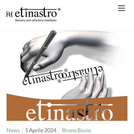
Skip
Me
to
content
News
5
Aprile
2024
Bruno Bosio