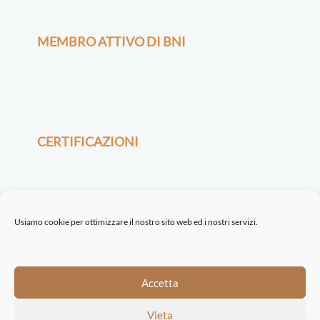
MEMBRO ATTIVO DI BNI
CERTIFICAZIONI
Usiamo cookie per ottimizzare il nostro sito web ed i nostri servizi.
©2021-22 ETINASTRO srl | Via Serio, 32 | 24021 Albino BG | REA BG 443722
Accetta
| P.I. 04198160162 |
Trasparenza
|
Privacy Policy
|
Cookie Policy
| Concept
Vieta