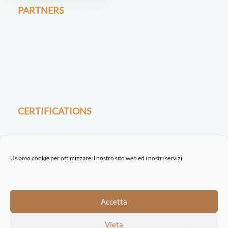
PARTNERS
CERTIFICATIONS
Usiamo cookie per ottimizzare il nostro sito web ed i nostri servizi.
©2021-22 ETINASTRO srl | Via Serio, 32 | 24021 Albino BG | REA BG 443722
Accetta
| P.I. 04198160162 |
Trasparenza
|
Privacy Policy
|
Cookie Policy
| Concept
Vieta