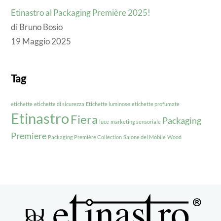
Etinastro al Packaging Première 2025!
di Bruno Bosio
19 Maggio 2025
Tag
etichette
etichette di sicurezza
Etichette luminose
etichette profumate
Etinastro
Fiera
Packaging
luce
marketing sensoriale
Premiere
Packaging Première Collection
Salone del Mobile
Wood