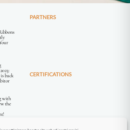
PARTNERS
Ribbons
tly
Your
g
2023:
CERTIFICATIONS
 is back
ibitor
g with
ew the
t!