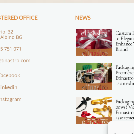
STERED OFFICE
NEWS
rio, 32
Custom 
 Albino BG
to Elegan
Enhance 
5 751 071
Brand
etinastro.com
Packagin
Première 
Facebook
Etinastro
as an exh
inkedin
Instagram
Packagin
bows? Vi
Etinastro
assortmen