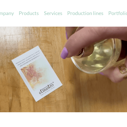
mpany
Products
Services
Production lines
Portfoli
Printed ribbons
Sensory marketin
Scented eva cards
c satin
Promotional scented items
in
Scented cards
able ribbons
Scented ribbons
atin
Scented labels
 Cotton
ibbons
 charts