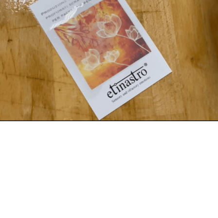
Color
ribb
Inspi
Inspi
Cata
Inspi
Personalized metal labels
Read
Explore videos
Explo