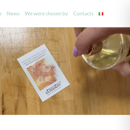
o
News
We were chosen by
Contacts
g
Laser Processing
Mouilettes
Invitations
Party/Wedding Favours
Accessories
Laser cutting labels
Spray and see