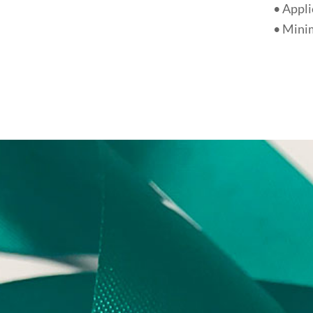
• Appli
• Minim