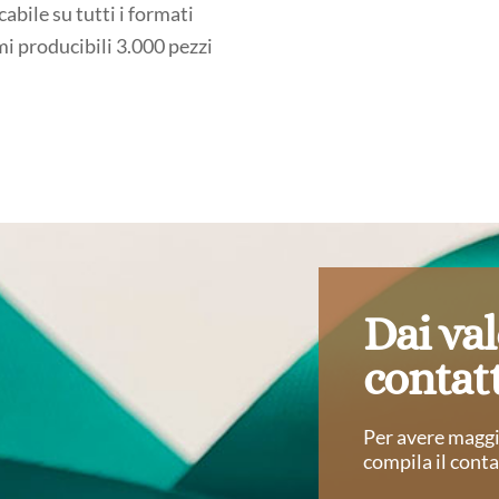
cabile su tutti i formati
i producibili 3.000 pezzi
Dai val
contatt
Per avere maggio
compila il conta